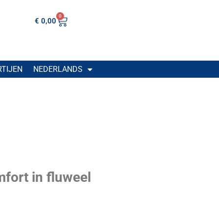
0
€
0,00
RTIJEN
NEDERLANDS
mfort in fluweel