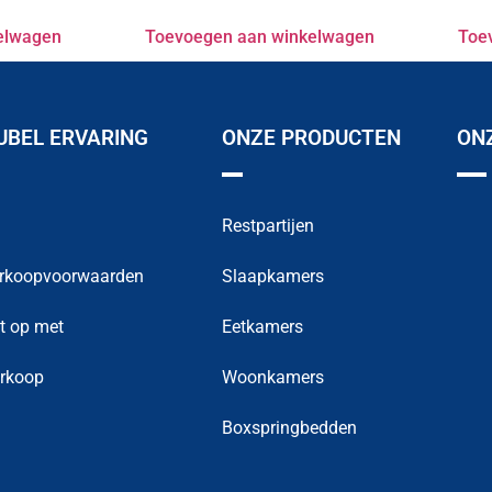
elwagen
Toevoegen aan winkelwagen
Toe
BEL ERVARING
ONZE PRODUCTEN
ON
Restpartijen
rkoopvoorwaarden
Slaapkamers
t op met
Eetkamers
erkoop
Woonkamers
Boxspringbedden