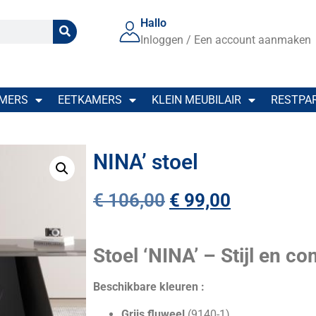
Hallo
Inloggen / Een account aanmaken
MERS
EETKAMERS
KLEIN MEUBILAIR
RESTPA
NINA’ stoel
€
106,00
€
99,00
Stoel ‘NINA’ – Stijl en co
Beschikbare kleuren :
Grijs fluweel
(9140-1)