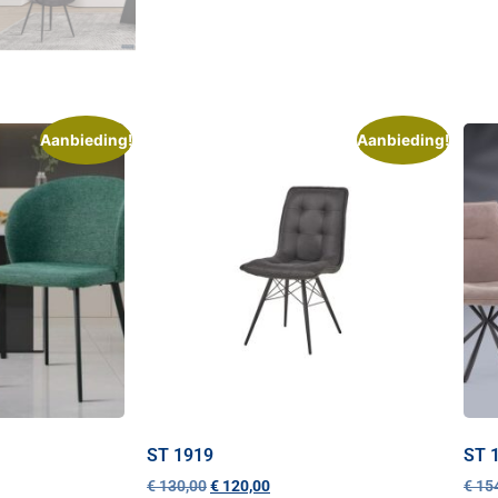
Aanbieding!
Aanbieding!
ST 1919
ST 1
€
130,00
€
120,00
€
154