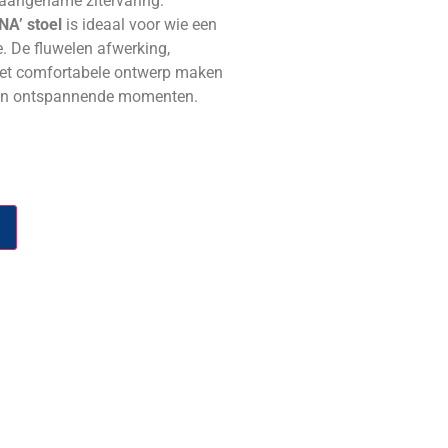
 aangename zitervaring.
NA’ stoel
is ideaal voor wie een
e. De fluwelen afwerking,
n het comfortabele ontwerp maken
n en ontspannende momenten.