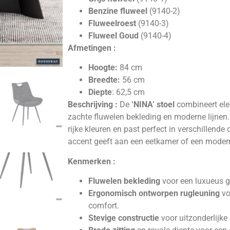
Benzine fluweel
(9140-2)
Fluweelroest
(9140-3)
Fluweel Goud
(9140-4)
Afmetingen :
Hoogte:
84 cm
Breedte:
56 cm
Diepte
: 62,5 cm
Beschrijving :
De
‘NINA’ stoel
combineert ele
zachte fluwelen bekleding en moderne lijnen. H
rijke kleuren en past perfect in verschillende 
accent geeft aan een eetkamer of een modern 
Kenmerken :
Fluwelen bekleding
voor een luxueus ge
Ergonomisch ontworpen rugleuning
vo
comfort.
Stevige constructie
voor uitzonderlijk