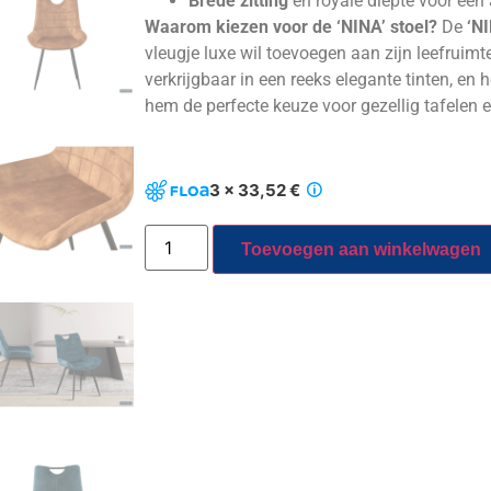
Brede zitting
en royale diepte voor een
Waarom kiezen voor de ‘NINA’ stoel?
De
‘NI
vleugje luxe wil toevoegen aan zijn leefruimt
verkrijgbaar in een reeks elegante tinten, e
hem de perfecte keuze voor gezellig tafele
3 x 33,52 €
Toevoegen aan winkelwagen