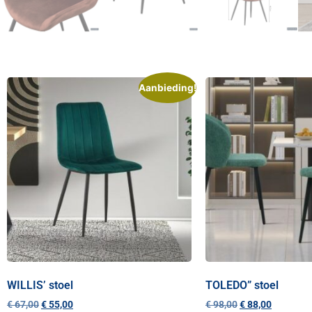
Aanbieding!
WILLIS’ stoel
TOLEDO” stoel
€
67,00
€
55,00
€
98,00
€
88,00