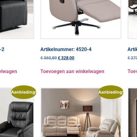
-2
Artikelnummer: 4520-4
Art
€
360,80
€
328,00
€
273
elwagen
Toevoegen aan winkelwagen
Toe
Aanbieding!
Aanbieding!