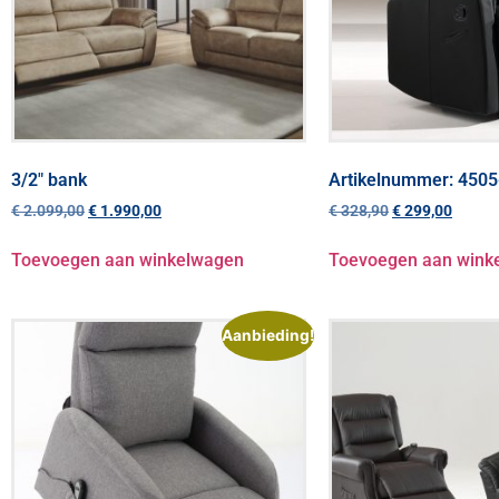
3/2″ bank
Artikelnummer: 4505
€
2.099,00
€
1.990,00
€
328,90
€
299,00
Toevoegen aan winkelwagen
Toevoegen aan wink
Aanbieding!