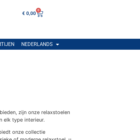
0
€
0,00
RTIJEN
NEDERLANDS
eden, zijn onze relaxstoelen
lk type interieur.
iedt onze collectie
sieke of moderne relaxstoel, u