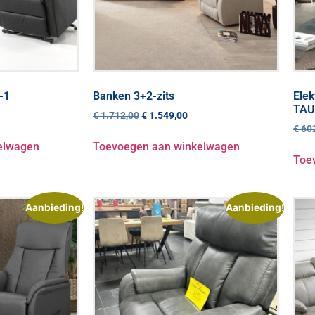
-1
Banken 3+2-zits
Elek
TAU
€
1.712,00
€
1.549,00
€
602
elwagen
Toevoegen aan winkelwagen
Toe
Aanbieding!
Aanbieding!