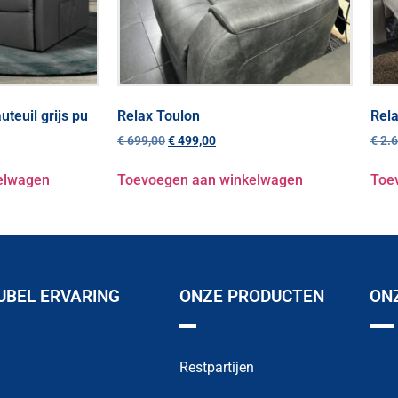
uteuil grijs pu
Relax Toulon
Rela
€
699,00
€
499,00
€
2.6
elwagen
Toevoegen aan winkelwagen
Toe
BEL ERVARING
ONZE PRODUCTEN
ON
Restpartijen