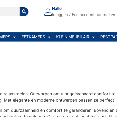
Hallo
Inloggen / Een account aanmaken
MERS
EETKAMERS
KLEIN MEUBILAIR
RESTPA
 relaxstoelen. Ontworpen om u ongeëvenaard comfort te bi
 Met elegante en moderne ontwerpen passen ze perfect in e
len om duurzaamheid en comfort te garanderen. Bovendien b
 behoeften te voldoen. Of u nu op zoek bent naar een klas