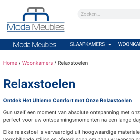
SLAAPKAMERS
WOONKA
Home
/
Woonkamers
/ Relaxstoelen
Relaxstoelen
Ontdek Het Ultieme Comfort met Onze Relaxstoelen
Gun uzelf een moment van absolute ontspanning met onze
perfect voor uw ontspanningsmomenten na een lange dag.
Elke relaxstoel is vervaardigd uit hoogwaardige materia
verschillende stijlen en afwerkingen om aan uw wensen en