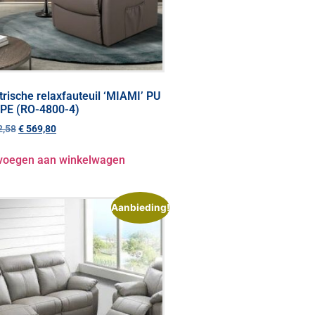
trische relaxfauteuil ‘MIAMI’ PU
PE (RO-4800-4)
,58
€
569,80
voegen aan winkelwagen
Aanbieding!