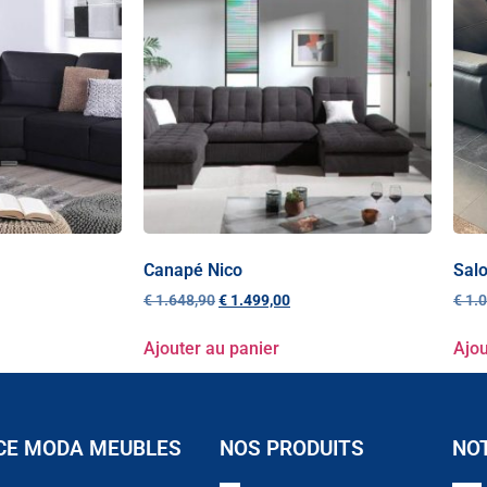
Canapé Nico
Salo
€
1.648,90
€
1.499,00
€
1.0
Ajouter au panier
Ajou
CE MODA MEUBLES
NOS PRODUITS
NO