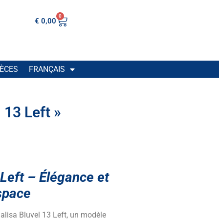
0
€
0,00
IÈCES
FRANÇAIS
 13 Left »
Left – Élégance et
space
lisa Bluvel 13 Left, un modèle