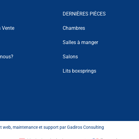
DERNIÈRES PIÈCES
s Vente
Chambres
Salles à manger
-nous?
Salons
Lits boxsprings
t web
,
maintenance et support
par
Gadiros Consulting