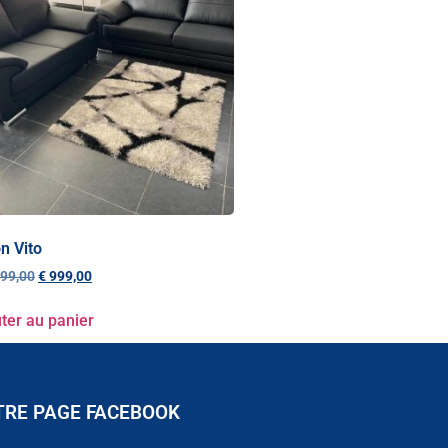
n Vito
99,00
€
999,00
ter au panier
TRE PAGE FACEBOOK