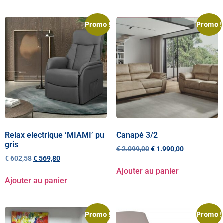
Promo !
Promo !
Relax electrique ‘MIAMI’ pu
Canapé 3/2
gris
€
2.099,00
€
1.990,00
€
602,58
€
569,80
Ajouter au panier
Ajouter au panier
Promo !
Promo !