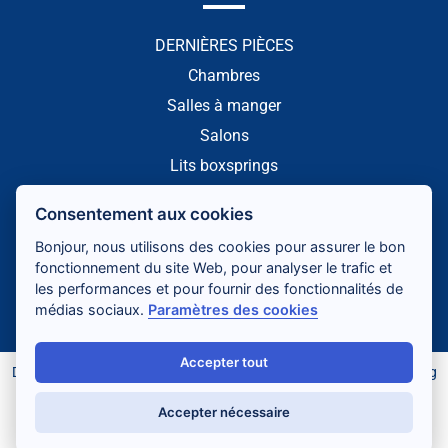
DERNIÈRES PIÈCES
Chambres
Salles à manger
Salons
Lits boxsprings
NOTRE PAGE FACEBOOK
Consentement aux cookies
Bonjour, nous utilisons des cookies pour assurer le bon
fonctionnement du site Web, pour analyser le trafic et
les performances et pour fournir des fonctionnalités de
médias sociaux.
Paramètres des cookies
Accepter tout
Développement web
,
maintenance et support
par
Gadiros Consulting
Accepter nécessaire
Nederlands
(
Néerlandais
)
Français