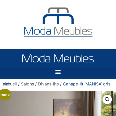
Accueil
/ Canapé-lit ‘MANISA’ gris clair
/
Salons
/
Divans-lits
Promo !