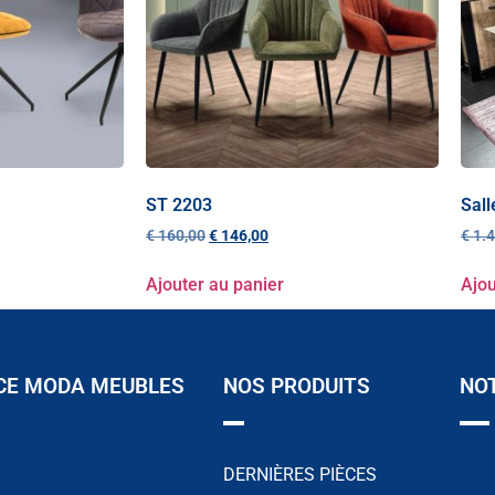
ST 2203
Sall
€
160,00
€
146,00
€
1.4
Ajouter au panier
Ajou
CE MODA MEUBLES
NOS PRODUITS
NO
DERNIÈRES PIÈCES