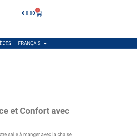
0
€
0,00
IÈCES
FRANÇAIS
ce et Confort avec
otre salle à manger avec la chaise