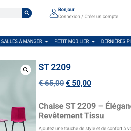
Bonjour
Connexion / Créer un compte
SALLES À MANGER
PETIT MOBILIER
DERNIÈRES P
ST 2209
€
65,00
€
50,00
Chaise ST 2209 – Élégan
Revêtement Tissu
Ajoutez une touche de style et de confort à v