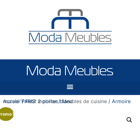
Accueil
/ Armoire murale ‘PARIS’ 2 portes blanc
/
Petit mobilier
/
Meubles de cuisine
Promo !