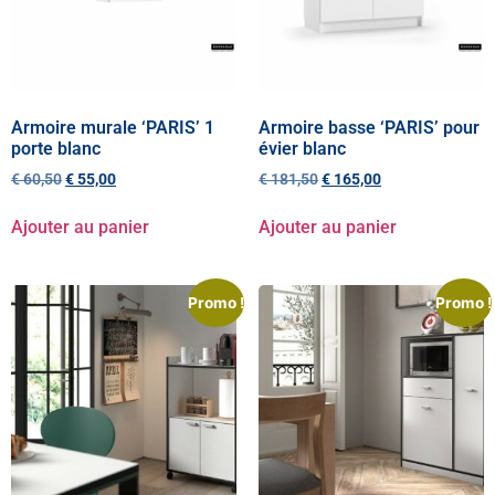
Armoire murale ‘PARIS’ 1
Armoire basse ‘PARIS’ pour
porte blanc
évier blanc
€
60,50
€
55,00
€
181,50
€
165,00
Ajouter au panier
Ajouter au panier
Promo !
Promo !