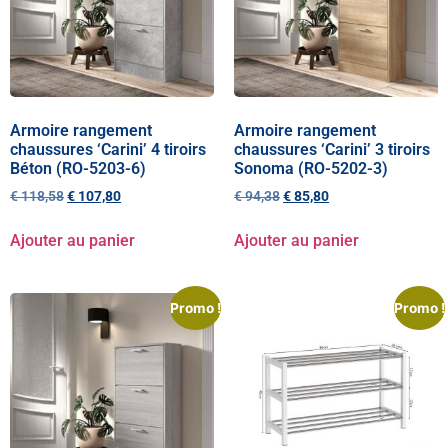
Armoire rangement
Armoire rangement
chaussures ‘Carini’ 4 tiroirs
chaussures ‘Carini’ 3 tiroirs
Béton (RO-5203-6)
Sonoma (RO-5202-3)
€
118,58
€
107,80
€
94,38
€
85,80
Ajouter au panier
Ajouter au panier
Promo !
Promo !