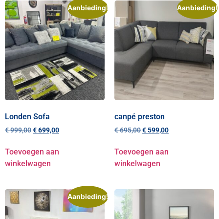
Aanbieding!
Aanbieding!
Londen Sofa
canpé preston
€
999,00
€
699,00
€
695,00
€
599,00
Toevoegen aan
Toevoegen aan
winkelwagen
winkelwagen
Aanbieding!