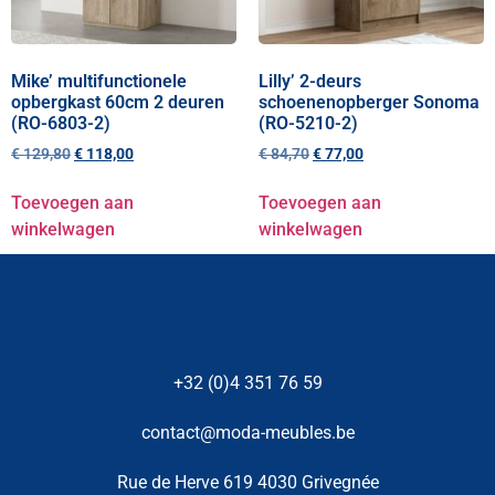
Mike’ multifunctionele
Lilly’ 2-deurs
opbergkast 60cm 2 deuren
schoenenopberger Sonoma
(RO-6803-2)
(RO-5210-2)
€
129,80
€
118,00
€
84,70
€
77,00
Toevoegen aan
Toevoegen aan
winkelwagen
winkelwagen
+32 (0)4 351 76 59
contact@moda-meubles.be
Rue de Herve 619 4030 Grivegnée