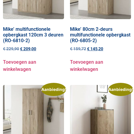
Mike’ multifunctionele
Mike’ 80cm 2-deurs
opbergkast 120cm 3 deuren
multifunctionele opbergkast
(RO-6810-2)
(RO-6805-2)
€
229,90
€
209,00
€
159,72
€
145,20
Toevoegen aan
Toevoegen aan
winkelwagen
winkelwagen
Aanbieding!
Aanbieding!