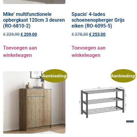
Mike’ multifunctionele
Spacio’ 4-lades
opbergkast 120cm 3 deuren
schoenenopberger Grijs
(RO-6810-2)
eiken (RO-6095-5)
€
229,90
€
209,00
€
278,30
€
253,00
Toevoegen aan
Toevoegen aan
winkelwagen
winkelwagen
Aanbieding!
Aanbieding!