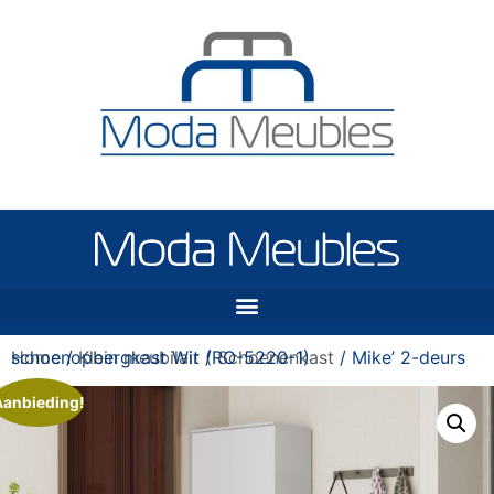
Home
/ Mike’ 2-deurs schoenopbergkast Wit (RO-5220-1)
/
Klein meubilair
/
Schoenenkast
Aanbieding!