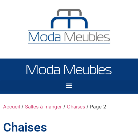
Accueil
/
Salles à manger
/
Chaises
/ Page 2
Chaises